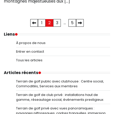
montagnes majestueuses aux […]
Posts
1
2
3
…
5
pagination
Liens
À propos de nous
Entrer en contact
Tous les articles
Articles récents
Terrain de golf public avec clubhouse : Centre social,
Commodités, Services aux membres
Terrain de golf de club privé : installations haut de
gamme, réseautage social, événements prestigieux
Terrain de golf privé avec vues panoramiques :
paysages pittoresques, cadres tranquilles, immersion