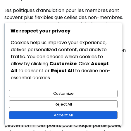
Les politiques d’annulation pour les membres sont
souvent plus flexibles que celles des non-membres.
Les membres peuvent être autorisés à annuler ou
We respect your privacy
modifier leurs départs avec peu ou pas de préavis,
en fonction des règles spécifiques du parcours.
Cookies help us improve your experience,
deliver personalized content, and analyze
Il est important de consulter la politique d’annulation
traffic. You can choose which cookies to
associée à votre adhésion pour éviter d’éventuels
allow by clicking
Customize
. Click
Accept
frais. Certains parcours peuvent exiger un certain
All
to consent or
Reject All
to decline non-
délai de préavis pour les annulations, tandis que
essential cookies.
d’autres peuvent offrir une flexibilité totale.
Avantages des programmes de fidélité
Customize
Les programmes de fidélité sont courants dans les
Reject All
parcours de golf publics, récompensant les
Accept All
membres pour leur jeu fréquent. Ces programmes
peuvent offrir des points pour chaque partie jouée,