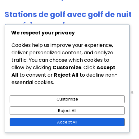
Stations de golf avec golf de nuit
: expérience unique, parcours
We respect your privacy
illuminés, jeu en soirée
Cookies help us improve your experience,
Jean Dupont
deliver personalized content, and analyze
21/01/2026
traffic. You can choose which cookies to
0
allow by clicking
Customize
. Click
Accept
All
to consent or
Reject All
to decline non-
essential cookies.
Les complexes de golf qui proposent le golf de nuit
offrent une opportunité unique de vivre le jeu sous un
Customize
tout nouveau jour, littéralement. Avec […]
Reject All
Accept All
Leave a Reply