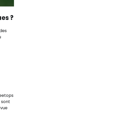
ues ?
 des
u
reetops
 sont
 vue