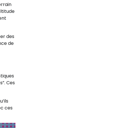
errain
ltitude
ent
ser des
ence de
stiques
s”. Ces
’ils
ec ces