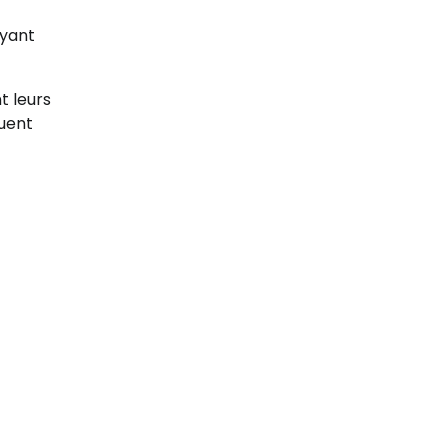
ayant
t leurs
guent