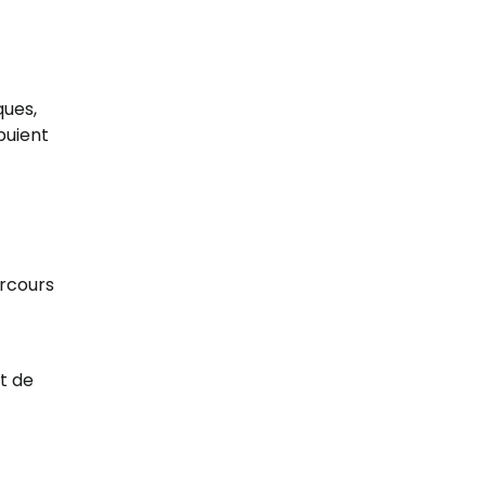
ques,
puient
arcours
t de