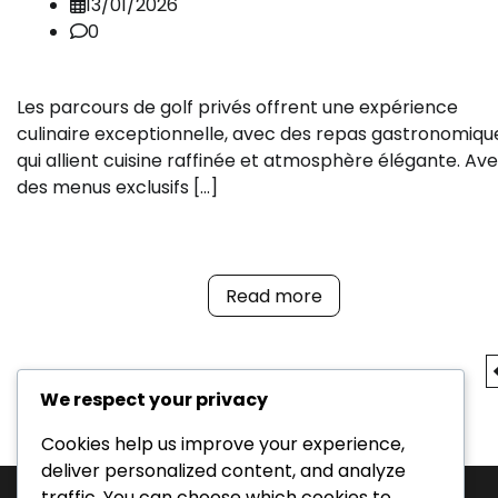
13/01/2026
0
Les parcours de golf privés offrent une expérience
culinaire exceptionnelle, avec des repas gastronomiqu
qui allient cuisine raffinée et atmosphère élégante. Av
des menus exclusifs […]
Read more
Posts
We respect your privacy
pagination
Cookies help us improve your experience,
deliver personalized content, and analyze
traffic. You can choose which cookies to