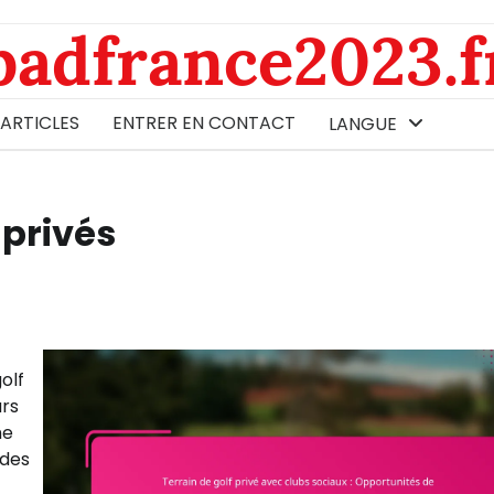
badfrance2023.f
 ARTICLES
ENTRER EN CONTACT
LANGUE
 privés
olf
urs
me
 des