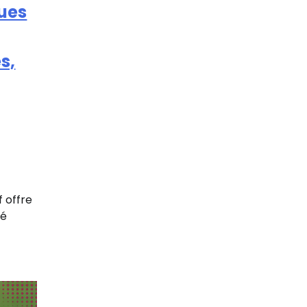
ques
s,
f offre
té